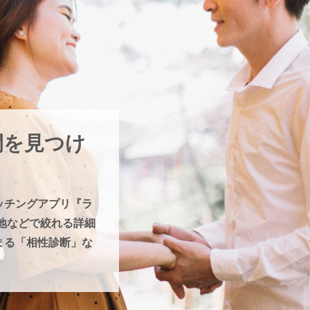
間を見つけ
ッチングアプリ『ラ
住地などで絞れる詳細
まる「相性診断」な
！